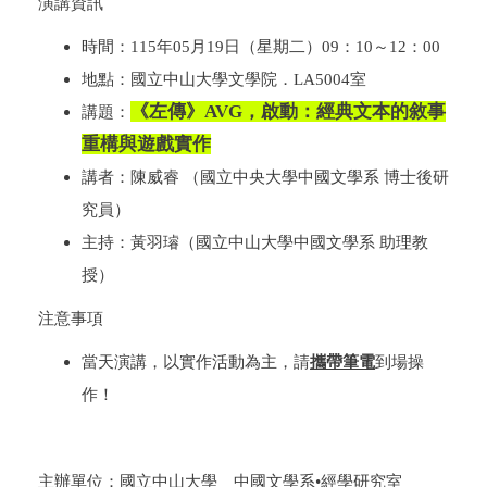
演講資訊
時間：
115年05月19日
（星期二）
09
：
10
～
12
：
00
地點：
國立中山大學
文學院．
LA5004
室
《左傳》
AVG
，啟動：經典文本的敘事
講題：
重構與遊戲實作
講者：陳威睿 （國立中央大學中國文學系 博士後研
究員）
主持：黃羽璿（國立中山大學中國文學系 助理教
授）
注意事項
當天演講，以實作活動為主，請
攜帶筆電
到場操
作！
主辦單位：國立中山大學 中國文學系•經學研究室