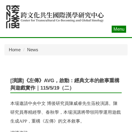
Jump
to
the
main
Menu
content
block
Home
News
[演講]《左傳》AVG，啟動：經典文本的敘事重構
與遊戲實作｜115/5/19（二）
本場邀請中央中文 博後研究員陳威睿先生蒞校演講。陳
研究員專精經學、春秋學，本場演講將帶領同學運用遊戲
生成
APP
，重構《左傳》的文本敘事。