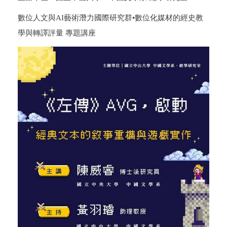
數位人文與AI藝術潛力國際研究群•數位化媒材的經史教
學與轉譯評量 專題講座