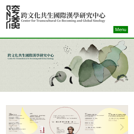
跳
到
主
要
Menu
內
容
區