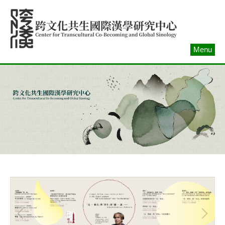
跳
到
主
要
Menu
內
容
區